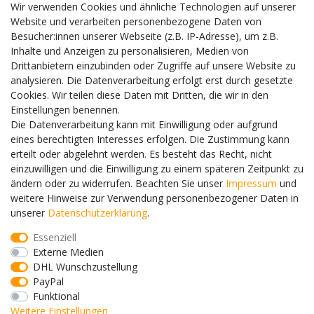
EINKAUFEN
Wir verwenden Cookies und ähnliche Technologien auf unserer
Website und verarbeiten personenbezogene Daten von
Zahlungsarten
Besucher:innen unserer Webseite (z.B. IP-Adresse), um z.B.
Inhalte und Anzeigen zu personalisieren, Medien von
Versand
Drittanbietern einzubinden oder Zugriffe auf unsere Website zu
Datenschutz
analysieren. Die Datenverarbeitung erfolgt erst durch gesetzte
Cookies. Wir teilen diese Daten mit Dritten, die wir in den
Hilfe
Einstellungen benennen.
WIR AKZEPTIEREN
Die Datenverarbeitung kann mit Einwilligung oder aufgrund
eines berechtigten Interesses erfolgen. Die Zustimmung kann
erteilt oder abgelehnt werden. Es besteht das Recht, nicht
einzuwilligen und die Einwilligung zu einem späteren Zeitpunkt zu
WIR VERSENDEN MIT
ändern oder zu widerrufen. Beachten Sie unser
Impressum
und
weitere Hinweise zur Verwendung personenbezogener Daten in
unserer
Daten­schutz­erklärung
.
Essenziell
SICHER EINKAUFEN
Externe Medien
DHL Wunschzustellung
PayPal
Funktional
Weitere Einstellungen