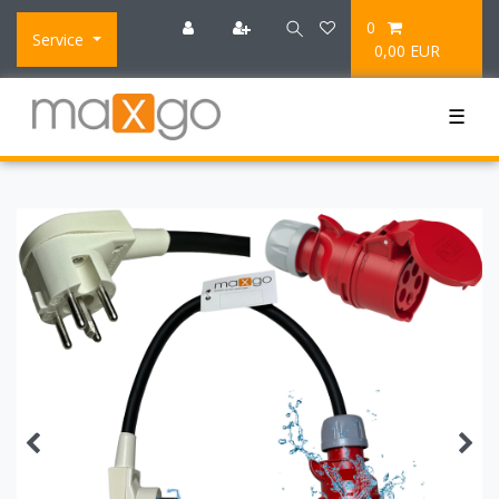
0
Service
0,00 EUR
☰