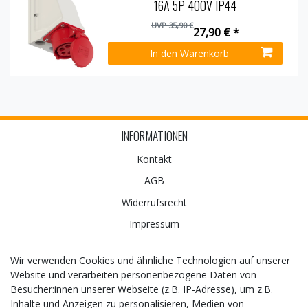
16A 5P 400V IP44
UVP 35,90 €
27,90 € *
In den Warenkorb
INFORMATIONEN
Kontakt
AGB
Widerrufs­recht
Impressum
EINKAUFEN
Wir verwenden Cookies und ähnliche Technologien auf unserer
Website und verarbeiten personenbezogene Daten von
Zahlungsarten
Besucher:innen unserer Webseite (z.B. IP-Adresse), um z.B.
Inhalte und Anzeigen zu personalisieren, Medien von
Versand