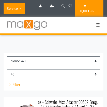
0
Service
0,00 EUR
☰
Filter
as - Schwabe Mixo Adapter 60532 Breg,
1 CEE Gerätestecker 32 A, auf 1 CEE