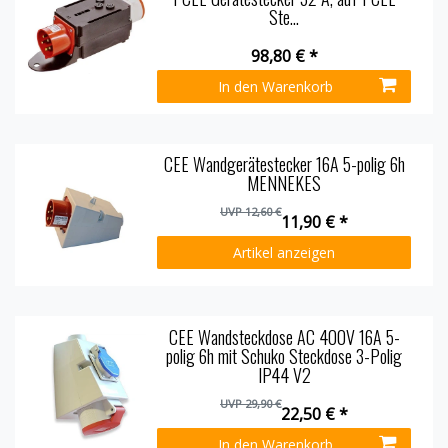
Ste...
98,80 € *
In den Warenkorb
CEE Wandgerätestecker 16A 5-polig 6h
MENNEKES
UVP 12,60 €
11,90 € *
Artikel anzeigen
CEE Wandsteckdose AC 400V 16A 5-
polig 6h mit Schuko Steckdose 3-Polig
IP44 V2
UVP 29,90 €
22,50 € *
In den Warenkorb