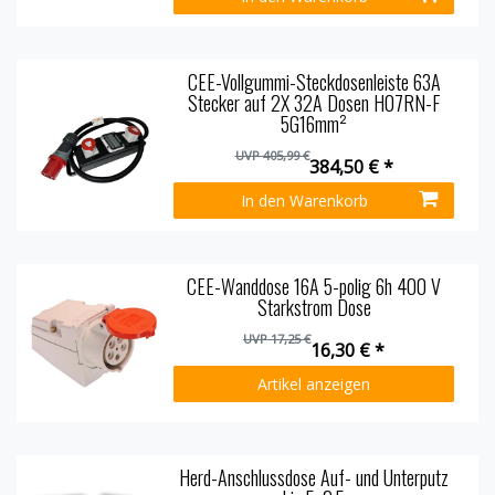
CEE-Vollgummi-Steckdosenleiste 63A
Stecker auf 2X 32A Dosen H07RN-F
5G16mm²
UVP 405,99 €
384,50 € *
In den Warenkorb
CEE-Wanddose 16A 5-polig 6h 400 V
Starkstrom Dose
UVP 17,25 €
16,30 € *
Artikel anzeigen
Herd-Anschlussdose Auf- und Unterputz