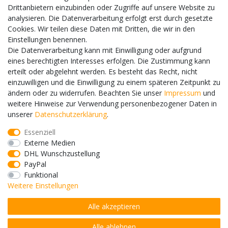
Drittanbietern einzubinden oder Zugriffe auf unsere Website zu
Datenschutz
analysieren. Die Datenverarbeitung erfolgt erst durch gesetzte
Cookies. Wir teilen diese Daten mit Dritten, die wir in den
Hilfe
Einstellungen benennen.
WIR AKZEPTIEREN
Die Datenverarbeitung kann mit Einwilligung oder aufgrund
eines berechtigten Interesses erfolgen. Die Zustimmung kann
erteilt oder abgelehnt werden. Es besteht das Recht, nicht
einzuwilligen und die Einwilligung zu einem späteren Zeitpunkt zu
WIR VERSENDEN MIT
ändern oder zu widerrufen. Beachten Sie unser
Impressum
und
weitere Hinweise zur Verwendung personenbezogener Daten in
unserer
Daten­schutz­erklärung
.
SICHER EINKAUFEN
Essenziell
Externe Medien
DHL Wunschzustellung
PayPal
Funktional
Weitere Einstellungen
* Alle Preise verstehen sich inkl. MwSt. zzgl. Versandkosten. Alle
Alle akzeptieren
Angebote sind freibleibend zzgl. Versandkosten. Irrtümer,
Druckfehler und Preisänderungen vorbehalten.
Alle ablehnen