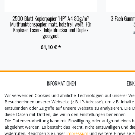
2500 Blatt Kopierpapier "HP" A4 80g/m²
3 Fach Gumm
Multifunktionspapier, matt, holzfrei, weiß. Für
Kopierer, Laser-, Inkjetdrucker und Duplex
U
geeignet
61,10 € *
INFORMATIONEN
EIN
Kontakt
Za
Wir verwenden Cookies und ähnliche Technologien auf unserer W
Besucher:innen unserer Webseite (z.B. IP-Adresse), um z.B. Inhalte
AGB
V
einzubinden oder Zugriffe auf unsere Website zu analysieren. Die D
Widerrufs­recht
D
diese Daten mit Dritten, die wir in den Einstellungen benennen.
Die Datenverarbeitung kann mit Einwilligung oder aufgrund eines b
Impressum
Hi
abgelehnt werden. Es besteht das Recht, nicht einzuwilligen und di
widerrufen. Beachten Sie unser
Impressum
und weitere Hinweise 