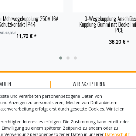
i Mehrwegekupplung 250V 16A
3-Wegekupplung Anschlüss
Schutzkontakt IP44
Kupplung Gummi nat Deckel m
PCE
VP 12,35 €
11,70 € *
38,20 € *
KAUFEN
WIR AKZEPTIEREN
hlungsarten
ebsite und verarbeiten personenbezogene Daten von
 und Anzeigen zu personalisieren, Medien von Drittanbietern
ersand
atenverarbeitung erfolgt erst durch gesetzte Cookies. Wir teilen
WIR VERSENDEN MIT
atenschutz
erechtigten Interesses erfolgen. Die Zustimmung kann erteilt oder
lfe
e Einwilligung zu einem späteren Zeitpunkt zu ändern oder zu
zur Verwendung personenbezogener Daten in unserer
Daten­schutz­