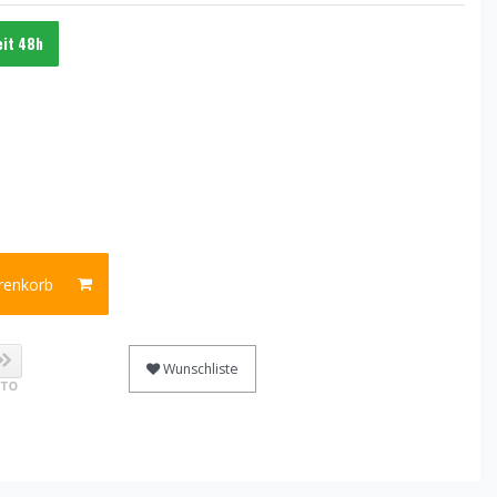
eit 48h
renkorb
Wunschliste