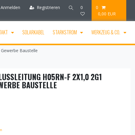
Anmelden
Registrieren
0
0
0,00 EUR
TAKT
SOLARKABEL
STARKSTROM
WERKZEUG & CO.
 Gewerbe Baustelle
SSLEITUNG H05RN-F 2X1,0 2G1 S
ERBE BAUSTELLE
en