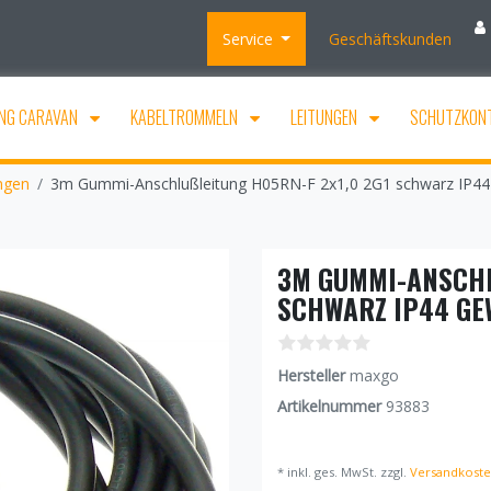
Service
Geschäftskunden
NG CARAVAN
KABELTROMMELN
LEITUNGEN
SCHUTZKON
ngen
3m Gummi-Anschlußleitung H05RN-F 2x1,0 2G1 schwarz IP44
3M GUMMI-ANSCHLU
CHWARZ IP44 GEW
Hersteller
maxgo
Artikelnummer
93883
* inkl. ges. MwSt. zzgl.
Versandkost