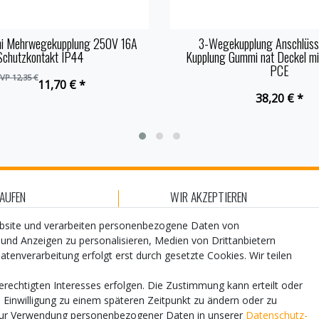
i Mehrwegekupplung 250V 16A
3-Wegekupplung Anschlüss
Schutzkontakt IP44
Kupplung Gummi nat Deckel m
PCE
VP 12,35 €
11,70 € *
38,20 € *
KAUFEN
WIR AKZEPTIEREN
hlungsarten
ebsite und verarbeiten personenbezogene Daten von
 und Anzeigen zu personalisieren, Medien von Drittanbietern
ersand
atenverarbeitung erfolgt erst durch gesetzte Cookies. Wir teilen
WIR VERSENDEN MIT
atenschutz
erechtigten Interesses erfolgen. Die Zustimmung kann erteilt oder
lfe
e Einwilligung zu einem späteren Zeitpunkt zu ändern oder zu
zur Verwendung personenbezogener Daten in unserer
Daten­schutz­