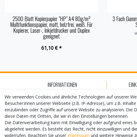
2500 Blatt Kopierpapier "HP" A4 80g/m²
3 Fach Gumm
Multifunktionspapier, matt, holzfrei, weiß. Für
Kopierer, Laser-, Inkjetdrucker und Duplex
U
geeignet
61,10 € *
INFORMATIONEN
EIN
Kontakt
Za
Wir verwenden Cookies und ähnliche Technologien auf unserer W
Besucher:innen unserer Webseite (z.B. IP-Adresse), um z.B. Inhalte
AGB
V
einzubinden oder Zugriffe auf unsere Website zu analysieren. Die D
Widerrufs­recht
D
diese Daten mit Dritten, die wir in den Einstellungen benennen.
Die Datenverarbeitung kann mit Einwilligung oder aufgrund eines b
Impressum
Hi
abgelehnt werden. Es besteht das Recht, nicht einzuwilligen und di
widerrufen. Beachten Sie unser
Impressum
und weitere Hinweise 