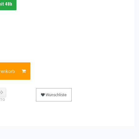
eit 48h
renkorb
Wunschliste