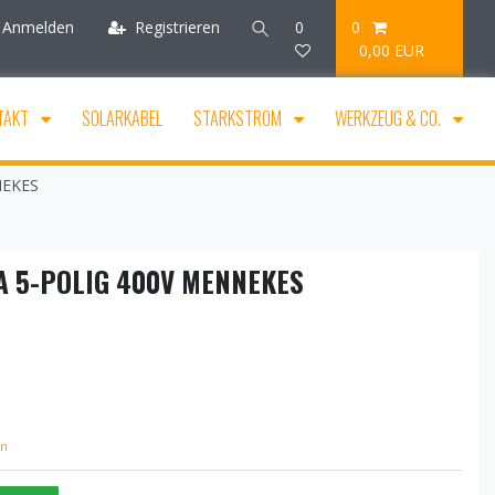
Anmelden
Registrieren
0
0
0,00 EUR
TAKT
SOLARKABEL
STARKSTROM
WERKZEUG & CO.
NEKES
A 5-POLIG 400V MENNEKES
en