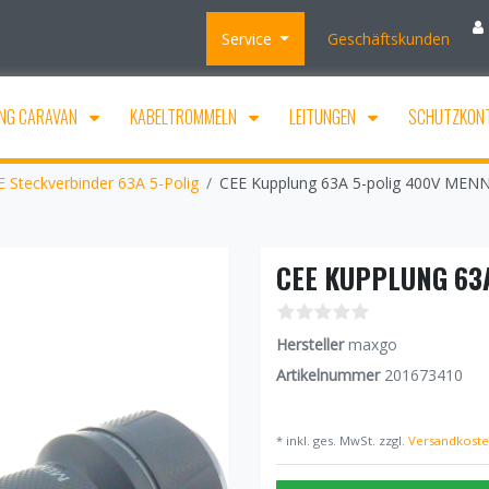
Service
Geschäftskunden
NG CARAVAN
KABELTROMMELN
LEITUNGEN
SCHUTZKON
 Steckverbinder 63A 5-Polig
CEE Kupplung 63A 5-polig 400V MEN
CEE KUPPLUNG 63
Hersteller
maxgo
Artikelnummer
201673410
* inkl. ges. MwSt. zzgl.
Versandkost