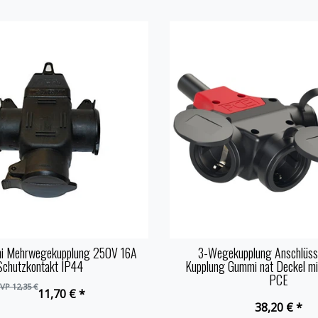
i Mehrwegekupplung 250V 16A
3-Wegekupplung Anschlüss
Schutzkontakt IP44
Kupplung Gummi nat Deckel m
PCE
VP 12,35 €
11,70 € *
38,20 € *