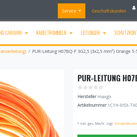
Service
Geschäftskunden
NG CARAVAN
KABELTROMMELN
LEITUNGEN
SCHUTZKON
anzerleitung)
PUR-Leitung H07BQ-F 3G2,5 (3x2,5 mm²) Orange 5
PUR-LEITUNG H07B
Hersteller
maxgo
Artikelnummer
1C1H-0I5X-TX
* inkl. ges. MwSt. zzgl.
Versandkost