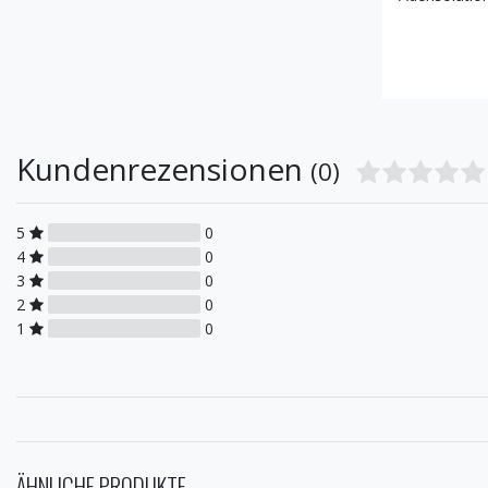
Kundenrezensionen
(0)
5
0
4
0
3
0
2
0
1
0
ÄHNLICHE PRODUKTE