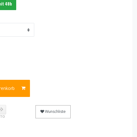
eit 48h
renkorb
Wunschliste