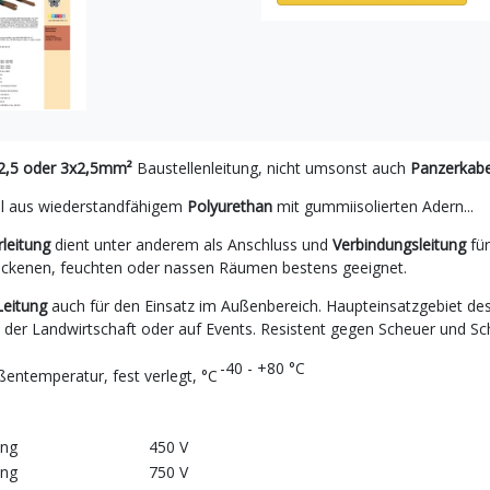
2,5 oder 3x2,5mm²
Baustellenleitung, nicht umsonst auch
Panzerkabe
 aus wiederstandfähigem
Polyurethan
mit gummiisolierten Adern...
leitung
dient unter anderem als Anschluss und
Verbindungsleitung
fü
rockenen, feuchten oder nassen Räumen bestens geeignet.
Leitung
auch für den Einsatz im Außenbereich. Haupteinsatzgebiet de
n der Landwirtschaft oder auf Events. Resistent gegen Scheuer und Sc
-40 - +80 °C
ßentemperatur, fest verlegt, °C
ung
450 V
ung
750 V