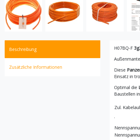
H07BQ-F
3g
Beschreibung
Außenmantel
Zusätzliche Informationen
Diese
Panzer
Einsatz in t
Optimal die
Baustellen i
Zul. Kabelau
.
Nennspann
Nennspann