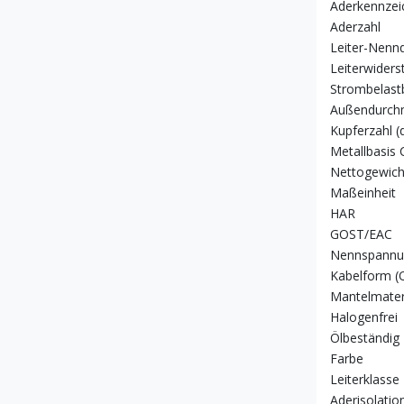
Aderkennzei
Aderzahl
Leiter-Nenn
Leiterwiders
Strombelastb
Außendurchm
Kupferzahl (
Metallbasis 
Nettogewich
Maßeinheit
HAR
GOST/EAC
Nennspannu
Kabelform (Q
Mantelmater
Halogenfrei
Ölbeständig
Farbe
Leiterklasse
Aderisolatio