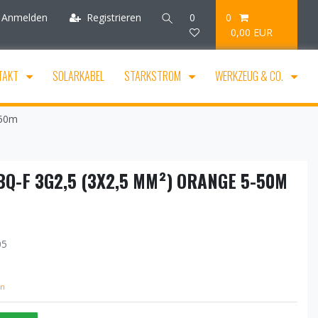
Anmelden
Registrieren
0
0
0,00 EUR
TAKT
SOLARKABEL
STARKSTROM
WERKZEUG & CO.
-50m
Q-F 3G2,5 (3X2,5 MM²) ORANGE 5-50M
05
en