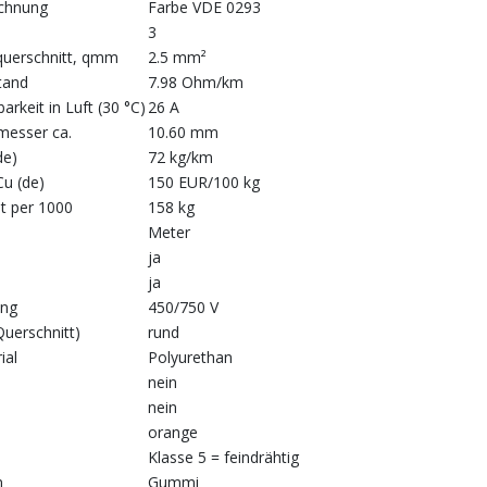
chnung
Farbe VDE 0293
3
querschnitt, qmm
2.5 mm²
tand
7.98 Ohm/km
arkeit in Luft (30 °C)
26 A
esser ca.
10.60 mm
de)
72 kg/km
Cu (de)
150 EUR/100 kg
t per 1000
158 kg
Meter
ja
ja
ng
450/750 V
uerschnitt)
rund
ial
Polyurethan
nein
nein
orange
Klasse 5 = feindrähtig
n
Gummi