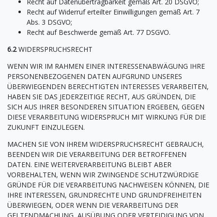
Recht auf Datenübertragbarkeit gemäß Art. 20 DSGVO;
Recht auf Widerruf erteilter Einwilligungen gemäß Art. 7
Abs. 3 DSGVO;
Recht auf Beschwerde gemäß Art. 77 DSGVO.
6.2
WIDERSPRUCHSRECHT
WENN WIR IM RAHMEN EINER INTERESSENABWÄGUNG IHRE
PERSONENBEZOGENEN DATEN AUFGRUND UNSERES
ÜBERWIEGENDEN BERECHTIGTEN INTERESSES VERARBEITEN,
HABEN SIE DAS JEDERZEITIGE RECHT, AUS GRÜNDEN, DIE
SICH AUS IHRER BESONDEREN SITUATION ERGEBEN, GEGEN
DIESE VERARBEITUNG WIDERSPRUCH MIT WIRKUNG FÜR DIE
ZUKUNFT EINZULEGEN.
MACHEN SIE VON IHREM WIDERSPRUCHSRECHT GEBRAUCH,
BEENDEN WIR DIE VERARBEITUNG DER BETROFFENEN
DATEN. EINE WEITERVERARBEITUNG BLEIBT ABER
VORBEHALTEN, WENN WIR ZWINGENDE SCHUTZWÜRDIGE
GRÜNDE FÜR DIE VERARBEITUNG NACHWEISEN KÖNNEN, DIE
IHRE INTERESSEN, GRUNDRECHTE UND GRUNDFREIHEITEN
ÜBERWIEGEN, ODER WENN DIE VERARBEITUNG DER
GELTENDMACHUNG, AUSÜBUNG ODER VERTEIDIGUNG VON