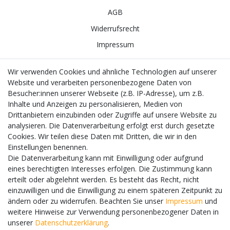
AGB
Widerrufs­recht
Impressum
EINKAUFEN
Wir verwenden Cookies und ähnliche Technologien auf unserer
Website und verarbeiten personenbezogene Daten von
Zahlungsarten
Besucher:innen unserer Webseite (z.B. IP-Adresse), um z.B.
Inhalte und Anzeigen zu personalisieren, Medien von
Versand
Drittanbietern einzubinden oder Zugriffe auf unsere Website zu
Datenschutz
analysieren. Die Datenverarbeitung erfolgt erst durch gesetzte
Cookies. Wir teilen diese Daten mit Dritten, die wir in den
Hilfe
Einstellungen benennen.
WIR AKZEPTIEREN
Die Datenverarbeitung kann mit Einwilligung oder aufgrund
eines berechtigten Interesses erfolgen. Die Zustimmung kann
erteilt oder abgelehnt werden. Es besteht das Recht, nicht
einzuwilligen und die Einwilligung zu einem späteren Zeitpunkt zu
WIR VERSENDEN MIT
ändern oder zu widerrufen. Beachten Sie unser
Impressum
und
weitere Hinweise zur Verwendung personenbezogener Daten in
unserer
Daten­schutz­erklärung
.